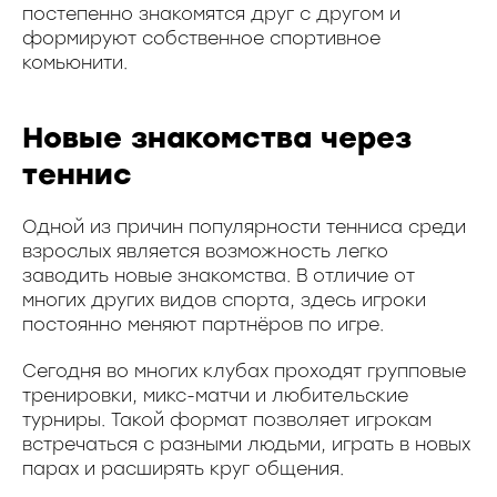
постепенно знакомятся друг с другом и
формируют собственное спортивное
комьюнити.
Новые знакомства через
теннис
Одной из причин популярности тенниса среди
взрослых является возможность легко
заводить новые знакомства. В отличие от
многих других видов спорта, здесь игроки
постоянно меняют партнёров по игре.
Сегодня во многих клубах проходят групповые
тренировки, микс-матчи и любительские
турниры. Такой формат позволяет игрокам
встречаться с разными людьми, играть в новых
парах и расширять круг общения.