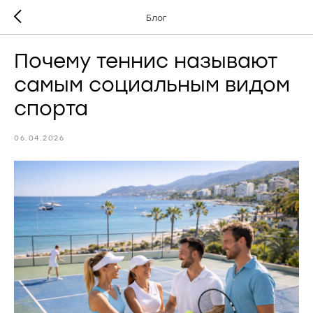
Блог
Почему теннис называют
самым социальным видом
спорта
06.04.2026