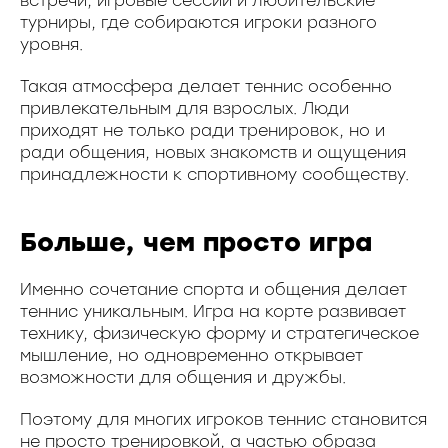
встречи, игровые сессии и любительские
турниры, где собираются игроки разного
уровня.
Такая атмосфера делает теннис особенно
привлекательным для взрослых. Люди
приходят не только ради тренировок, но и
ради общения, новых знакомств и ощущения
принадлежности к спортивному сообществу.
Больше, чем просто игра
Именно сочетание спорта и общения делает
теннис уникальным. Игра на корте развивает
технику, физическую форму и стратегическое
мышление, но одновременно открывает
возможности для общения и дружбы.
Поэтому для многих игроков теннис становится
не просто тренировкой, а частью образа