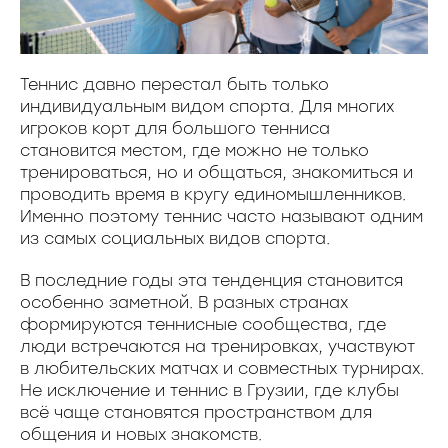
Теннис давно перестал быть только
индивидуальным видом спорта. Для многих
игроков корт для большого тенниса
становится местом, где можно не только
тренироваться, но и общаться, знакомиться и
проводить время в кругу единомышленников.
Именно поэтому теннис часто называют одним
из самых социальных видов спорта.
В последние годы эта тенденция становится
особенно заметной. В разных странах
формируются теннисные сообщества, где
люди встречаются на тренировках, участвуют
в любительских матчах и совместных турнирах.
Не исключение и теннис в Грузии, где клубы
всё чаще становятся пространством для
общения и новых знакомств.