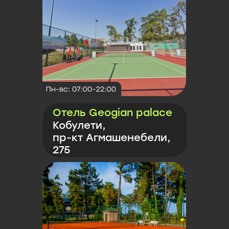
Отель Geogian palace
Кобулети,
пр-кт Агмашенебели,
275