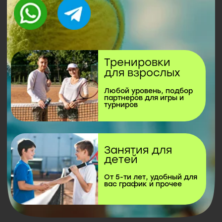
Любой уровень, подбор
партнеров для игры и
турниров
Занятия для
детей
От 5-ти лет, удобный для
вас график и прочее
Наши услуги
Для каждого — свой
формат игры