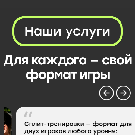
Сплит-тренировки — формат для
двух игроков любого уровня:
новички, смешанные пары или
опытные игроки.
Тренер подбирает партнёра и
упражнения под пару, чтобы
каждый прогрессировал. Живой
темп, работа в связке и
динамичная игра.
Сплит- тренировки
цена включает ракетки, мячи
и работу тренера
Онлайн трен
Стоимость - 25$
консультаци